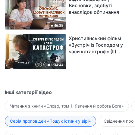
Висновки, здобуті
внаслідок обтинання
46:35
Християнський фільм
«Зустріч із Господом у
часи катастроф» (II)
наближається велике
лихо на землі, хто зможе
1:34:44
отримати Боже спасіння?
Інші категорії відео
Читання з книги «Слово, том 1. Явлення й робота Бога»
Серія проповідей «Пошук істини у вірі»
Свідчення про