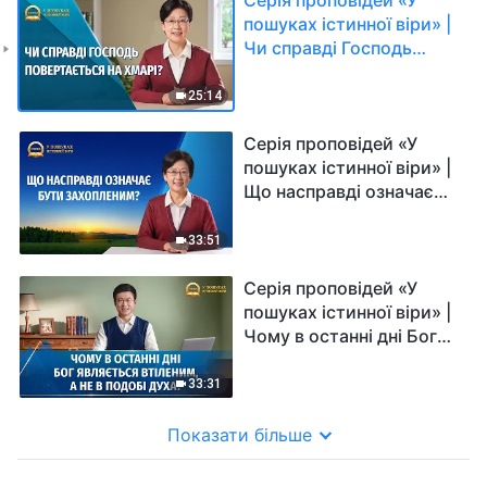
пошуках істинної віри» |
Чи справді Господь
повертається на хмарі?
25:14
Серія проповідей «У
пошуках істинної віри» |
Що насправді означає
бути захопленим?
33:51
Серія проповідей «У
пошуках істинної віри» |
Чому в останні дні Бог
являється втіленим, а не
в подобі Духа?
33:31
Показати більше