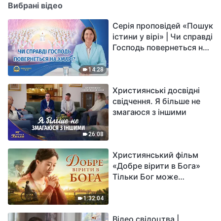
Вибрані відео
Серія проповідей «Пошук
істини у вірі» | Чи справді
Господь повернеться на
хмарі?
14:28
Християнські досвідні
свідчення. Я більше не
змагаюся з іншими
26:08
Християнський фільм
«Добре вірити в Бога»
Тільки Бог може
вирішити душевний біль
1:32:04
Відео свідоцтва |