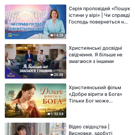
Серія проповідей «Пошук
істини у вірі» | Чи справді
Господь повернеться на
хмарі?
14:28
Християнські досвідні
свідчення. Я більше не
змагаюся з іншими
26:08
Християнський фільм
«Добре вірити в Бога»
Тільки Бог може
вирішити душевний біль
1:32:04
Відео свідоцтва |
Висновки, здобуті