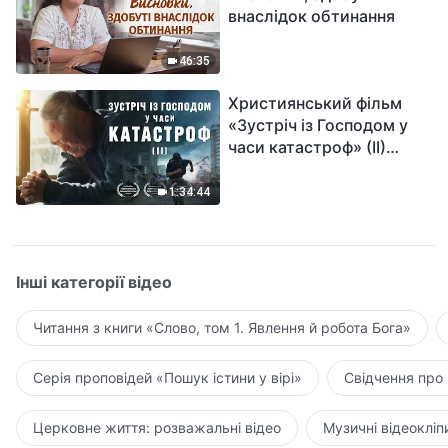
внаслідок обтинання
46:35
Християнський фільм
«Зустріч із Господом у
часи катастроф» (II)
наближається велике
лихо на землі, хто зможе
1:34:44
отримати Боже спасіння?
Інші категорії відео
Читання з книги «Слово, том 1. Явлення й робота Бога»
Серія проповідей «Пошук істини у вірі»
Свідчення про
Церковне життя: розважальні відео
Музичні відеокліп