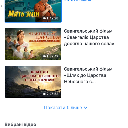
1:42:20
Євангельський фільм
«Євангеліє Царства
досягло нашого села»
1:39:49
Євангельський фільм
«Шлях до Царства
Небесного є
небезпечним»
2:25:53
Показати більше
Вибрані відео