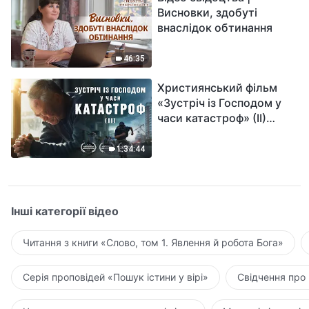
Висновки, здобуті
внаслідок обтинання
46:35
Християнський фільм
«Зустріч із Господом у
часи катастроф» (II)
наближається велике
лихо на землі, хто зможе
1:34:44
отримати Боже спасіння?
Інші категорії відео
Читання з книги «Слово, том 1. Явлення й робота Бога»
Серія проповідей «Пошук істини у вірі»
Свідчення про