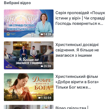
Вибрані відео
Серія проповідей «Пошук
істини у вірі» | Чи справді
Господь повернеться на
хмарі?
14:28
Християнські досвідні
свідчення. Я більше не
змагаюся з іншими
26:08
Християнський фільм
«Добре вірити в Бога»
Тільки Бог може
вирішити душевний біль
1:32:04
Відео свідоцтва |