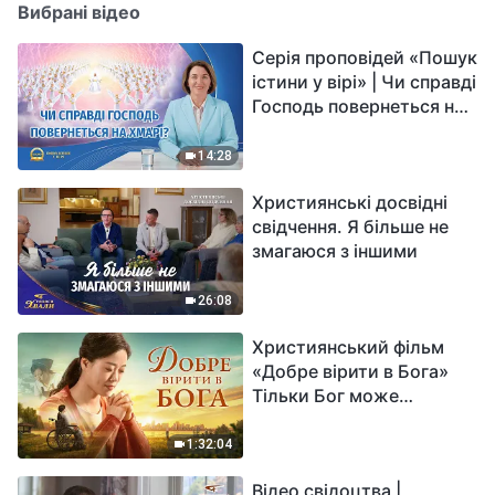
Вибрані відео
Серія проповідей «Пошук
істини у вірі» | Чи справді
Господь повернеться на
хмарі?
14:28
Християнські досвідні
свідчення. Я більше не
змагаюся з іншими
26:08
Християнський фільм
«Добре вірити в Бога»
Тільки Бог може
вирішити душевний біль
1:32:04
Відео свідоцтва |