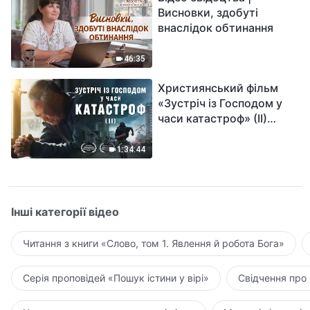
Висновки, здобуті
внаслідок обтинання
46:35
Християнський фільм
«Зустріч із Господом у
часи катастроф» (II)
наближається велике
лихо на землі, хто зможе
1:34:44
отримати Боже спасіння?
Інші категорії відео
Читання з книги «Слово, том 1. Явлення й робота Бога»
Серія проповідей «Пошук істини у вірі»
Свідчення про