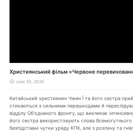
Християнський фільм «Червоне перевихован
June 30, 2026
Китайський християнин Чжен Ї та його сестра прий
стикаються з сильними перешкодами й переслідува
відділу Об'єднаного фронту, що викликає інтенсивн
його сестра використовують слова Всемогутнього 
безпідставні чутки уряду КПК, але з розпачу та гні