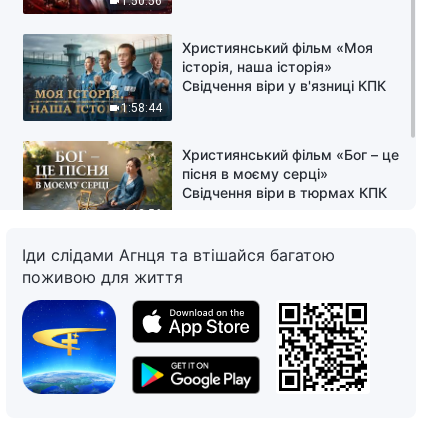
1:50:56
Християнський фільм «Моя
історія, наша історія»
Свідчення віри у в'язниці КПК
1:58:44
Християнський фільм «Бог – це
пісня в моєму серці»
Свідчення віри в тюрмах КПК
1:12:56
Іди слідами Агнця та втішайся багатою
Християнський фільм
поживою для життя
«Таврована» реальна історія
переживання 28-річного
гоніння з боку КПК
1:46:37