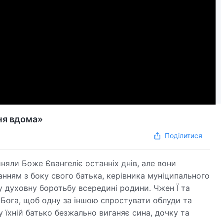
ня вдома»
Поділитися
няли Боже Євангеліє останніх днів, але вони
нням з боку свого батька, керівника муніципального
у духовну боротьбу всередині родини. Чжен Ї та
Бога, щоб одну за іншою спростувати облуди та
ву їхній батько безжально виганяє сина, дочку та