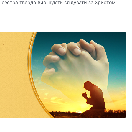
 сестра твердо вирішують слідувати за Христом;
га в останні дні та свідчити про них.
ть