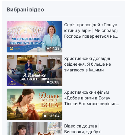
Вибрані відео
Серія проповідей «Пошук
істини у вірі» | Чи справді
Господь повернеться на
хмарі?
14:28
Християнські досвідні
свідчення. Я більше не
змагаюся з іншими
26:08
Християнський фільм
«Добре вірити в Бога»
Тільки Бог може вирішити
душевний біль
1:32:04
Відео свідоцтва |
Висновки, здобуті