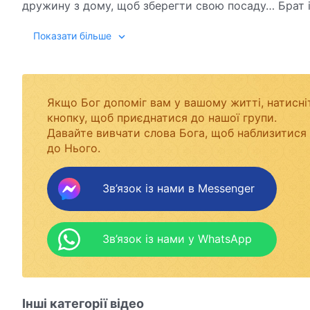
дружину з дому, щоб зберегти свою посаду… Брат і
вони продовжують популяризувати появу й роботу Бо
Показати більше
Якщо Бог допоміг вам у вашому житті, натисні
кнопку, щоб приєднатися до нашої групи.
Давайте вивчати слова Бога, щоб наблизитися
до Нього.
Зв’язок із нами в Messenger
Зв’язок із нами у WhatsApp
Інші категорії відео