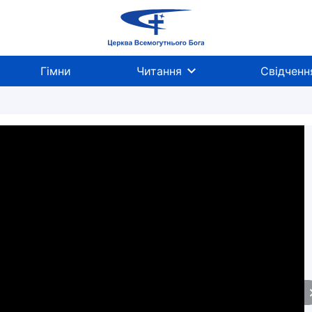
Гімни
Читання
Свідченн