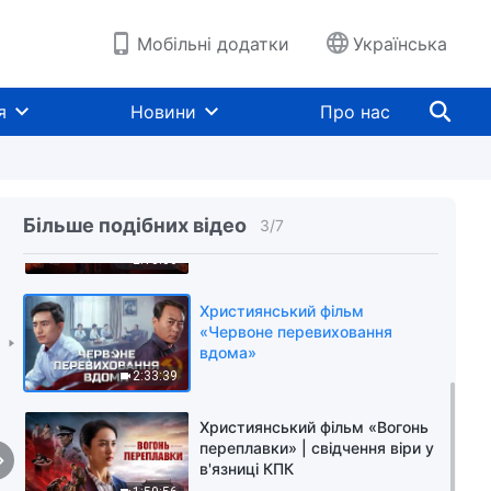
Мобільні додатки
Українська
Християнський фільм
«Спогади моєї молодості»
я
Новини
Про нас
2:20:53
Християнський фільм «Брехня
комунізму»
Більше подібних відео
3
/
7
2:13:00
Християнський фільм
«Червоне перевиховання
вдома»
2:33:39
Християнський фільм «Вогонь
переплавки» | свідчення віри у
в'язниці КПК