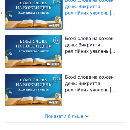
день: Викриття
релігійних уявлень |
Уривок 289
9:09
Божі слова на кожен
день: Викриття
релігійних уявлень |
Уривок 290
10:03
Божі слова на кожен
день: Викриття
релігійних уявлень |
Уривок 291
8:31
Показати більше