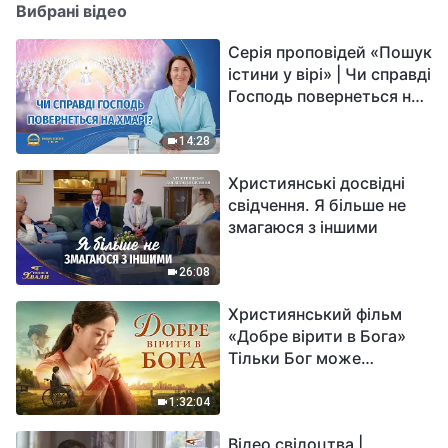
Вибрані відео
Серія проповідей «Пошук
істини у вірі» | Чи справді
Господь повернеться на
хмарі?
14:28
Християнські досвідні
свідчення. Я більше не
змагаюся з іншими
26:08
Християнський фільм
«Добре вірити в Бога»
Тільки Бог може
вирішити душевний біль
1:32:04
Відео свідоцтва |