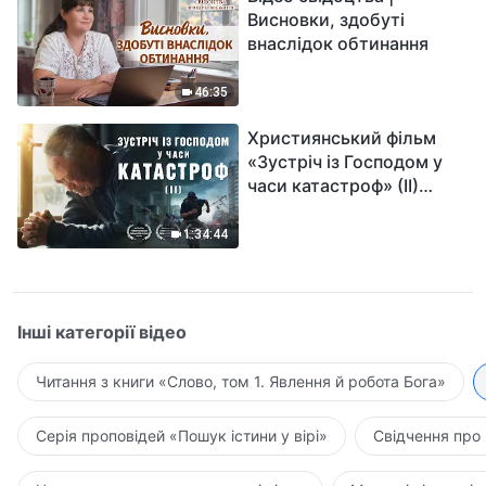
Висновки, здобуті
внаслідок обтинання
46:35
Християнський фільм
«Зустріч із Господом у
часи катастроф» (II)
наближається велике
лихо на землі, хто зможе
1:34:44
отримати Боже спасіння?
Інші категорії відео
Читання з книги «Слово, том 1. Явлення й робота Бога»
Серія проповідей «Пошук істини у вірі»
Свідчення про