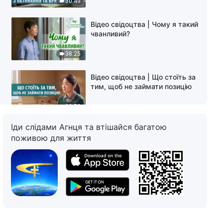
30:49
Відео свідоцтва | Чому я такий
чванливий?
38:25
Відео свідоцтва | Що стоїть за
тим, щоб не займати позицію
39:52
Іди слідами Агнця та втішайся багатою
Відео свідоцтва | Як я
поживою для життя
позбавлялася своєї владності
42:03
Відео свідоцтва | Свобода від
заздрощів
29:05