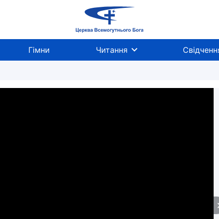
Гімни
Читання
Свідченн