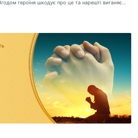
 Згодом героїня шкодує про це та нарешті виганяє
свіду вигнання лиходійки?
ть