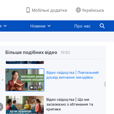
27:35
Мобільні додатки
Українська
Відео свідоцтва |
Пробудження від моєї
я
Новини
Про нас
зарозумілості
40:12
Відео свідоцтва | Роздуми
після призначення
Більше подібних відео
19
/
92
неправильної людини
41:45
Відео свідоцтва | Повчальний
досвід вигнання лиходійки
36:59
Відео свідоцтва | Що ми
засвоюємо з обтинання та
критики