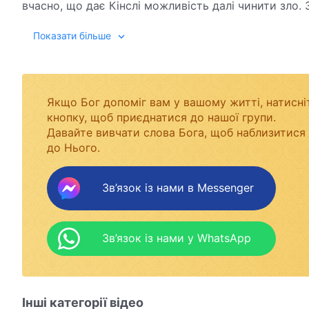
вчасно, що дає Кінслі можливість далі чинити зло.
Кінслі з церкви. Яку науку вона засвоює з цього до
Показати більше
Якщо Бог допоміг вам у вашому житті, натисні
кнопку, щоб приєднатися до нашої групи.
Давайте вивчати слова Бога, щоб наблизитися
до Нього.
Зв’язок із нами в Messenger
Зв’язок із нами у WhatsApp
Інші категорії відео