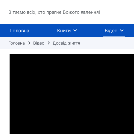
Вітаємо всіх, хто прагне Божого явлення!
Головна
Книги
Відео
Головна
Відео
Досвід життя