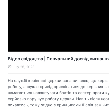
Відео свідоцтва | Повчальний досвід вигнанн
July 25, 2023
На службі керівниці церкви вона виявляє, що керівн
роботу, а шукає привід прискіпатися до керівників 
намагається налаштувати братів та сестер проти ку
серйозно порушує роботу церкви. Навіть після нео
покаятись, тому згідно з принципами її слід заміни