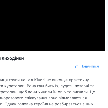
я лиходійки
Поділитися
иця групи на ім’я Кінслі не виконує практичну
та кураторки. Вона ганьбить їх, судить позаочі та
раторки, щоб вони чинили їй опір та вигнали. Це
дноразового спілкування вона відмовляється
ти. Однак головна героїня не розбирається з цим