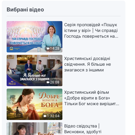
Відео свідоцтва | Божі слова –
Вибрані відео
наша єдина призма для
споглядання інших
Серія проповідей «Пошук
39:28
істини у вірі» | Чи справді
Господь повернеться на
Відео свідоцтва | Я знайшла
хмарі?
своє місце
14:28
37:14
Християнські досвідні
свідчення. Я більше не
змагаюся з іншими
Відео свідоцтва | Мій досвід
поширення Євангелія у школі
26:08
44:01
Християнський фільм
«Добре вірити в Бога»
Відео свідоцтва | Як мені
Тільки Бог може вирішити
зашкодило моє вдаване
душевний біль
розуміння
1:32:04
40:43
Відео свідоцтва |
Висновки, здобуті