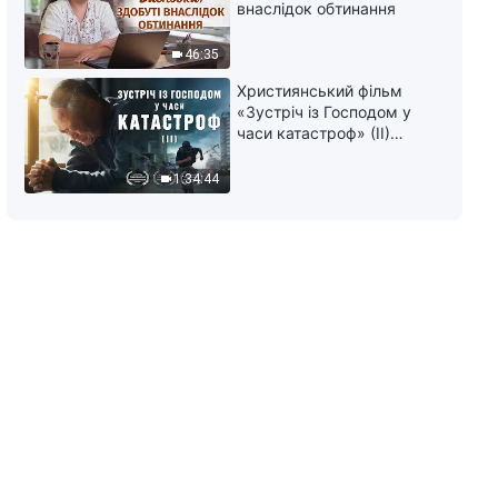
Відео свідоцтва | Як я
внаслідок обтинання
відмовився від стабільної
роботи
46:35
40:40
Християнський фільм
«Зустріч із Господом у
Відео свідоцтва | Чи є
часи катастроф» (II)
привітність вдалим мірилом
наближається велике
доброї людської сутності?
лихо на землі, хто зможе
1:34:44
31:34
отримати Боже спасіння?
Відео свідоцтва | Розповідь
про проповідування пастирю
43:06
Відео свідоцтва | Щоб
спастися, треба стати чесним
36:13
Відео свідоцтва | Історія
Енджел