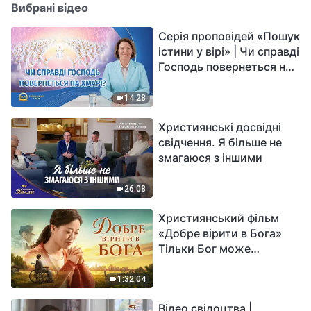
Вибрані відео
Серія проповідей «Пошук
істини у вірі» | Чи справді
Господь повернеться на
хмарі?
14:28
Християнські досвідні
свідчення. Я більше не
змагаюся з іншими
26:08
Християнський фільм
«Добре вірити в Бога»
Тільки Бог може
вирішити душевний біль
1:32:04
Відео свідоцтва |