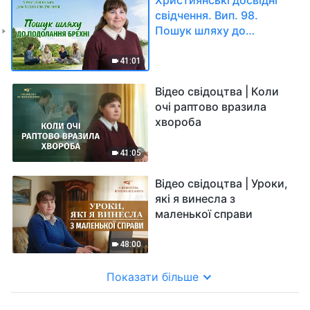
свідчення. Вип. 98.
Пошук шляху до
подолання брехні
41:01
Відео свідоцтва | Коли
очі раптово вразила
хвороба
41:05
Відео свідоцтва | Уроки,
які я винесла з
маленької справи
48:00
Показати більше