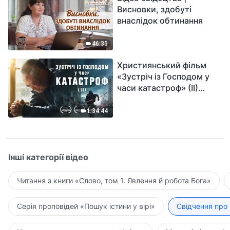
Висновки, здобуті
внаслідок обтинання
46:35
Християнський фільм
«Зустріч із Господом у
часи катастроф» (II)
наближається велике
лихо на землі, хто зможе
1:34:44
отримати Боже спасіння?
Інші категорії відео
Читання з книги «Слово, том 1. Явлення й робота Бога»
Серія проповідей «Пошук істини у вірі»
Свідчення про