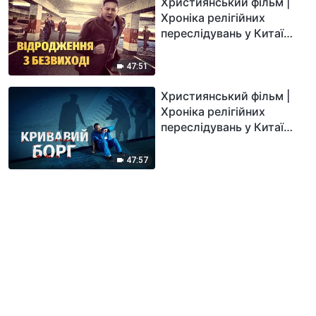
Християнський фільм |
Хроніка релігійних
переслідувань у Китаї
«Відродження з
безвиході»
47:51
Християнський фільм |
Хроніка релігійних
переслідувань у Китаї
«Кривавий борг»
47:57