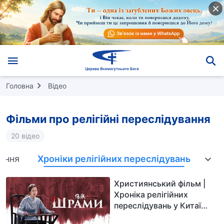
Головна
Відео
Фільми про релігійні переслідування
20 відео
вання
Хроніки релігійних переслідувань
Тр
Християнський фільм |
Хроніка релігійних
переслідувань у Китаї
«Шрами»