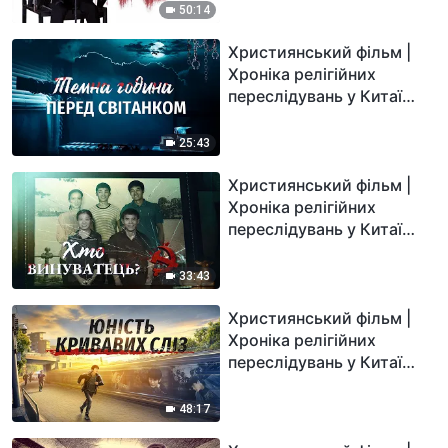
50:14
Християнський фільм |
Хроніка релігійних
переслідувань у Китаї
«Темна година перед
світанком»
25:43
Християнський фільм |
Хроніка релігійних
переслідувань у Китаї
«Хто винуватець?»
33:43
Християнський фільм |
Хроніка релігійних
переслідувань у Китаї
«Юність кривавих сліз»
48:17