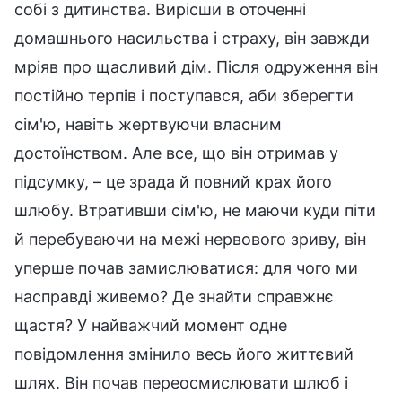
собі з дитинства. Вирісши в оточенні
домашнього насильства і страху, він завжди
мріяв про щасливий дім. Після одруження він
постійно терпів і поступався, аби зберегти
сім'ю, навіть жертвуючи власним
достоїнством. Але все, що він отримав у
підсумку, – це зрада й повний крах його
шлюбу. Втративши сім'ю, не маючи куди піти
й перебуваючи на межі нервового зриву, він
уперше почав замислюватися: для чого ми
насправді живемо? Де знайти справжнє
щастя? У найважчий момент одне
повідомлення змінило весь його життєвий
шлях. Він почав переосмислювати шлюб і