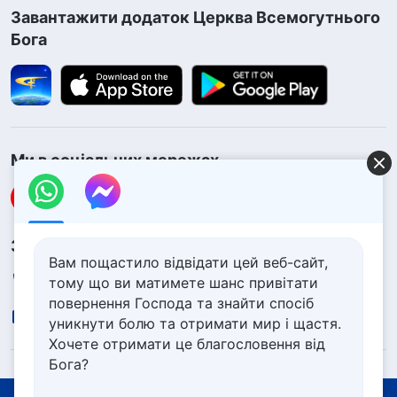
Завантажити додаток Церква Всемогутнього
Бога
Ми в соціальних мережах
Зв’язок із нами
Вам пощастило відвідати цей веб-сайт,
+380-96-091-7709
тому що ви матимете шанс привітати
повернення Господа та знайти спосіб
contact.uk@godfootsteps.org
уникнути болю та отримати мир і щастя.
Хочете отримати це благословення від
Бога?