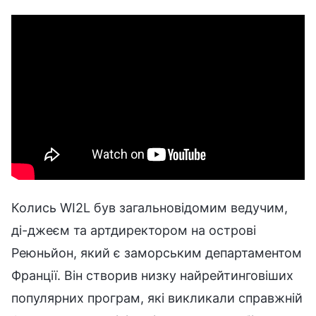
Колись WI2L був загальновідомим ведучим,
ді-джеєм та артдиректором на острові
Реюньйон, який є заморським департаментом
Франції. Він створив низку найрейтинговіших
популярних програм, які викликали справжній