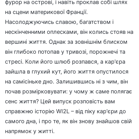
фурор на острові, і навіть проклав собі шлях
на сцени материкової Франції.
Насолоджуючись славою, багатством і
нескінченними оплесками, він колись стояв на
вершині життя. Однак за зовнішнім блиском
він глибоко потопав у тривозі, порожнечі та
стресі. Коли його шлюб розпався, а кар'єра
зайшла в глухий кут, його життя опустилося
на самісіньке дно. Залишившись ні з чим, він
почав розмірковувати: у чому ж саме полягає
сенс життя? Цей випуск розповість вам
справжню історію WI2L – від піку кар'єри до
самого дна, і про те, як він знову знайшов свій
напрямок у житті.