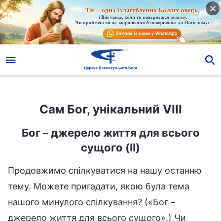
Сам Бог, унікальний VIII
Сам Бог, унікальний VIII
Бог – джерело життя для всього
сущого (II)
Продовжимо спілкуватися на нашу останню
тему. Можете пригадати, якою була тема
нашого минулого спілкування? («Бог –
джерело життя для всього сущого».) Чи