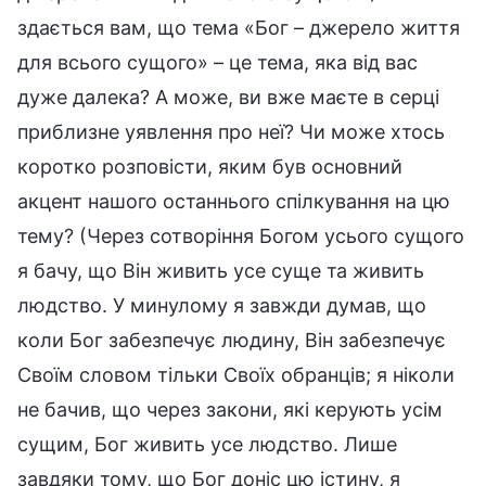
здається вам, що тема «Бог – джерело життя
для всього сущого» – це тема, яка від вас
дуже далека? А може, ви вже маєте в серці
приблизне уявлення про неї? Чи може хтось
коротко розповісти, яким був основний
акцент нашого останнього спілкування на цю
тему? (Через сотворіння Богом усього сущого
я бачу, що Він живить усе суще та живить
людство. У минулому я завжди думав, що
коли Бог забезпечує людину, Він забезпечує
Своїм словом тільки Своїх обранців; я ніколи
не бачив, що через закони, які керують усім
сущим, Бог живить усе людство. Лише
завдяки тому, що Бог доніс цю істину, я