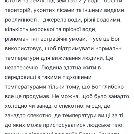
істоти на землі, під землею й у воді, і обсяги
територій, укритих лісами та іншими видами
рослинності, і джерела води, різні водойми,
кількість морської та прісної води,
різноманітні географічні умови, – усе це Бог
використовує, щоб підтримувати нормальні
температури для виживання людини. Це
незаперечно. Людина здатна жити в
середовищі з такими підхожими
температурами тільки тому, що Бог глибоко
все це продумав. Не можна, щоб було занадто
холодно чи занадто спекотно: місця, де
занадто спекотно, де температури вищі за ті,
до яких може пристосуватися людське тіло,