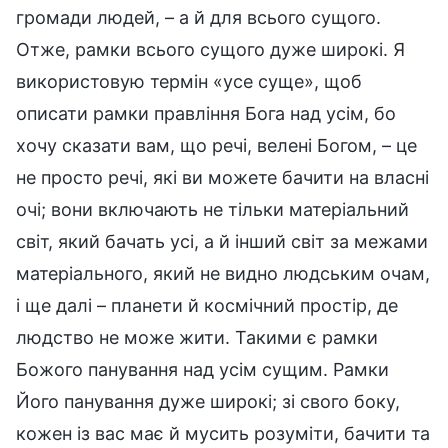
громади людей, – а й для всього сущого.
Отже, рамки всього сущого дуже широкі. Я
використовую термін «усе суще», щоб
описати рамки правління Бога над усім, бо
хочу сказати вам, що речі, велені Богом, – це
не просто речі, які ви можете бачити на власні
очі; вони включають не тільки матеріальний
світ, який бачать усі, а й інший світ за межами
матеріального, який не видно людським очам,
і ще далі – планети й космічний простір, де
людство не може жити. Такими є рамки
Божого панування над усім сущим. Рамки
Його панування дуже широкі; зі свого боку,
кожен із вас має й мусить розуміти, бачити та