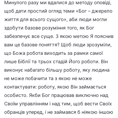
Минулого разу ми вдалися до методу оповіді,
щоб дати простий огляд теми «Бог – джерело
життя для всього сущого», аби люди могли
здобути базове розуміння того, як Бог
забезпечує все суще. З якою метою Я пояснив
вам це базове поняття? Щоб люди зрозуміли,
що Божа робота виходить за рамки самої
лише Біблії та трьох стадій Його роботи. Він
виконує набагато більшу роботу, яку людина
не може побачити та з якою не може
контактувати: роботу, якою Він займається
особисто. Якби Бог працював виключно над
Своїм управлінням і над тим, щоб вести Своїх
обранців уперед, і не займався б ніякою іншою