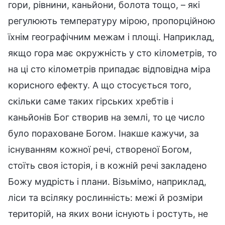
гори, рівнини, каньйони, болота тощо, – які
регулюють температуру мірою, пропорційною
їхнім географічним межам і площі. Наприклад,
якщо гора має окружність у сто кілометрів, то
на ці сто кілометрів припадає відповідна міра
корисного ефекту. А що стосується того,
скільки саме таких гірських хребтів і
каньйонів Бог створив на землі, то це число
було пораховане Богом. Інакше кажучи, за
існуванням кожної речі, створеної Богом,
стоїть своя історія, і в кожній речі закладено
Божу мудрість і плани. Візьмімо, наприклад,
ліси та всіляку рослинність: межі й розміри
територій, на яких вони існують і ростуть, не