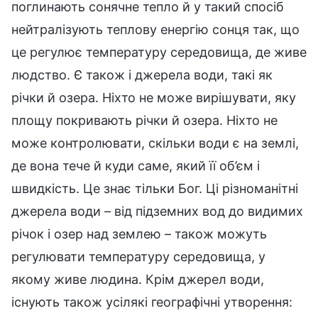
поглинають сонячне тепло й у такий спосіб
нейтралізують теплову енергію сонця так, що
це регулює температуру середовища, де живе
людство. Є також і джерела води, такі як
річки й озера. Ніхто не може вирішувати, яку
площу покривають річки й озера. Ніхто не
може контролювати, скільки води є на землі,
де вона тече й куди саме, який її об’єм і
швидкість. Це знає тільки Бог. Ці різноманітні
джерела води – від підземних вод до видимих
річок і озер над землею – також можуть
регулювати температуру середовища, у
якому живе людина. Крім джерел води,
існують також усілякі географічні утворення: