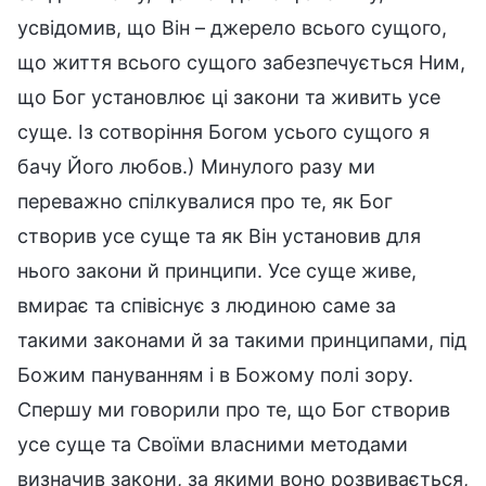
усвідомив, що Він – джерело всього сущого,
що життя всього сущого забезпечується Ним,
що Бог установлює ці закони та живить усе
суще. Із сотворіння Богом усього сущого я
бачу Його любов.) Минулого разу ми
переважно спілкувалися про те, як Бог
створив усе суще та як Він установив для
нього закони й принципи. Усе суще живе,
вмирає та співіснує з людиною саме за
такими законами й за такими принципами, під
Божим пануванням і в Божому полі зору.
Спершу ми говорили про те, що Бог створив
усе суще та Своїми власними методами
визначив закони, за якими воно розвивається,