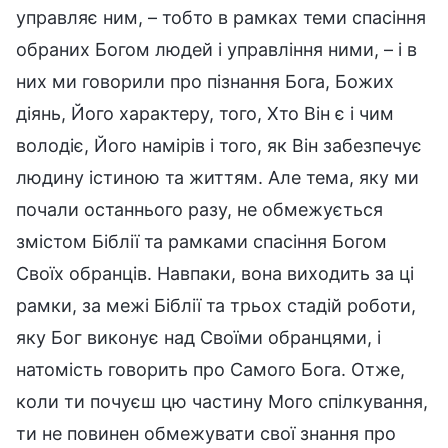
управляє ним, – тобто в рамках теми спасіння
обраних Богом людей і управління ними, – і в
них ми говорили про пізнання Бога, Божих
діянь, Його характеру, того, Хто Він є і чим
володіє, Його намірів і того, як Він забезпечує
людину істиною та життям. Але тема, яку ми
почали останнього разу, не обмежується
змістом Біблії та рамками спасіння Богом
Своїх обранців. Навпаки, вона виходить за ці
рамки, за межі Біблії та трьох стадій роботи,
яку Бог виконує над Своїми обранцями, і
натомість говорить про Самого Бога. Отже,
коли ти почуєш цю частину Мого спілкування,
ти не повинен обмежувати свої знання про