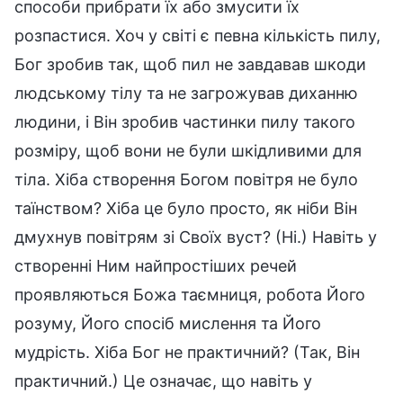
способи прибрати їх або змусити їх
розпастися. Хоч у світі є певна кількість пилу,
Бог зробив так, щоб пил не завдавав шкоди
людському тілу та не загрожував диханню
людини, і Він зробив частинки пилу такого
розміру, щоб вони не були шкідливими для
тіла. Хіба створення Богом повітря не було
таїнством? Хіба це було просто, як ніби Він
дмухнув повітрям зі Своїх вуст? (Ні.) Навіть у
створенні Ним найпростіших речей
проявляються Божа таємниця, робота Його
розуму, Його спосіб мислення та Його
мудрість. Хіба Бог не практичний? (Так, Він
практичний.) Це означає, що навіть у