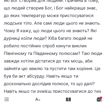
які Бог створив для людини. Причина в тому,
що людей створив Бог, і Бог найкраще знає,
до яких температур може пристосуватися
людське тіло. Але самі люди цього не знають.
Чому Я кажу, що люди цього не знають? Які
дурниці коїли люди? Хіба багато людей не
робило постійних спроб кинути виклик
Північному та Південному полюсам? Такі люди
завжди хотіли дістатися до тих місць, аби
зайняти цю землю та пустити там коріння. Це
був би акт абсурду. Навіть якщо ти
досконально дослідив полюси, то що далі?
Навіть якщо ти зумієш пристосуватися до тих
температур і зможеш там жити, якщо ти