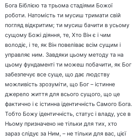
Бога Біблією та трьома стадіями Божої
роботи. Натомість ти мусиш тримати свій
погляд відкритим; ти мусиш бачити в усьому
сущому Божі діяння, те, Хто Він є і чим
володіє, і те, як Він повеліває всім сущим і
управляє ним. Завдяки цьому методу та на
цьому фундаменті ти можеш побачити, як Бог
забезпечує все суще, що дає людству
можливість зрозуміти, що Бог – істинне
джерело життя для всього сущого, що це
фактично і є істинна ідентичність Самого Бога.
Тобто Божу ідентичність, статус і владу, усе в
Ньому призначено не тільки для тих, хто
зараз слідує за Ним, – не тільки для вас, цієї