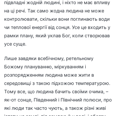
підвладні жодній людині, і ніхто не має впливу
на ці речі. Так само жодна людина не може
контролювати, скільки вони поглинають води
чи теплової енергії від сонця. Усе це входить у
рамки плану, який уклав Бог, коли створював
усе суще.
Лише завдяки всебічному, ретельному
Божому плануванню, міркуванням і
розпорядженням людина може жити в
середовищі з такою підхожою температурою.
Тому все, що людина бачить своїми очима, –
як-от сонце, Південний і Північний полюси, про
які люди так часто чують, а також різні живі