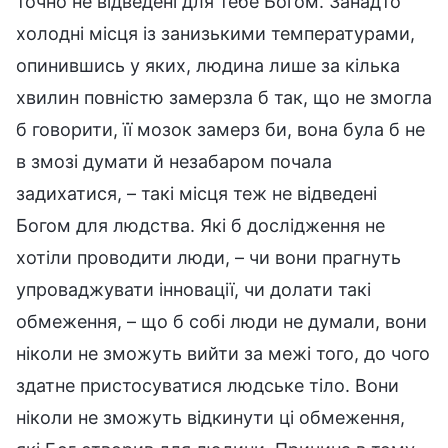
точно не відведені для тебе Богом. Занадто
холодні місця із занизькими температурами,
опинившись у яких, людина лише за кілька
хвилин повністю замерзла б так, що не змогла
б говорити, її мозок замерз би, вона була б не
в змозі думати й незабаром почала
задихатися, – такі місця теж не відведені
Богом для людства. Які б дослідження не
хотіли проводити люди, – чи вони прагнуть
упроваджувати інновації, чи долати такі
обмеження, – що б собі люди не думали, вони
ніколи не зможуть вийти за межі того, до чого
здатне пристосуватися людське тіло. Вони
ніколи не зможуть відкинути ці обмеження,