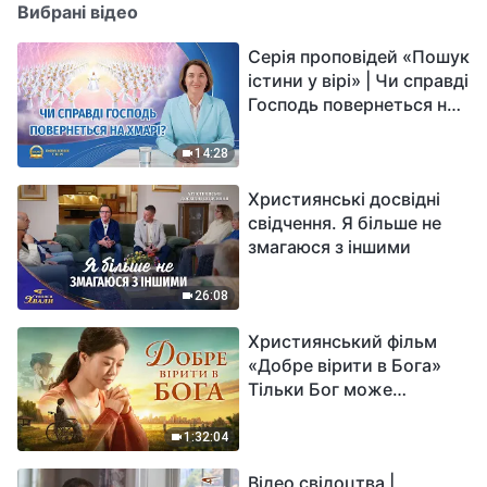
Вибрані відео
Серія проповідей «Пошук
істини у вірі» | Чи справді
Господь повернеться на
хмарі?
14:28
Християнські досвідні
свідчення. Я більше не
змагаюся з іншими
26:08
Християнський фільм
«Добре вірити в Бога»
Тільки Бог може
вирішити душевний біль
1:32:04
Відео свідоцтва |