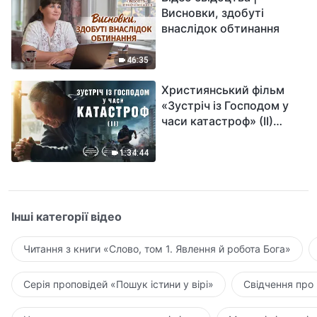
Висновки, здобуті
внаслідок обтинання
46:35
Християнський фільм
«Зустріч із Господом у
часи катастроф» (II)
наближається велике
лихо на землі, хто зможе
1:34:44
отримати Боже спасіння?
Інші категорії відео
Читання з книги «Слово, том 1. Явлення й робота Бога»
Серія проповідей «Пошук істини у вірі»
Свідчення про